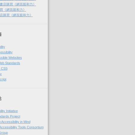
書店購買《網頁親和力》
買《網頁親和力》
店購買《網頁親和力》
籍
lity
sibility
ssible Websites
Web Standards
g CSS
y
ript
站
ty Initiative
dards Project
ccessibility in Mind
cessibility Tools Consortium
Group