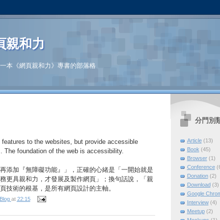
頁親和力
一本《網頁親和力》專書的部落格
分門別
Article
(13)
y features to the websites, but provide accessible
Book
(45)
. The foundation of the web is accessibility.
Browser
(1)
Conference
(
再添加『無障礙功能』」，正確的心緒是「一開始就是
Donation
(2)
務更具親和力，才發展及製作網頁」；換句話說，「親
Download
(3)
頁技術的根基，是所有網頁設計的主軸。
Google Chro
Blog
at
22:15
Interview
(4)
Meetup
(2)
Mockups
(1)