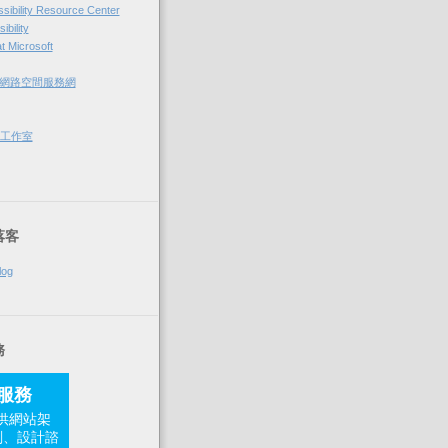
sibility Resource Center
ibility
at Microsoft
網路空間服務網
和多工作室
落客
log
務
問服務
提供網站架
劃、設計諮