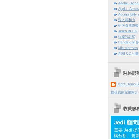
Adobe - Acces
Apple - Access
Accessibility 
深入親和力
研考會無障礙
Jedi's BLOG
快樂設計師
Handlino 
Microformats
創用 CC 計畫
駐格部
Jedi's Demo B
檢視我的完整簡介
收費服
Jedi 顧
需要 Jedi 
構分析、規