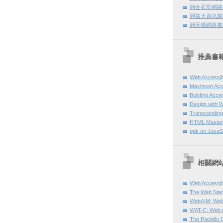
到金石堂網路
到益大資訊購
到天瓏網路書
推薦書
Web Accessibi
Maximum Acces
Building Acce
Design with 
Transcendin
HTML Master
ppk on JavaSc
相關網
Web Accessibili
The Web Stan
WebAIM: Web A
WAT-C: Web Ac
The Paciello 