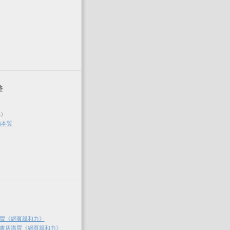
整
1)
的本質
買《網頁親和力》
書店購買《網頁親和力》